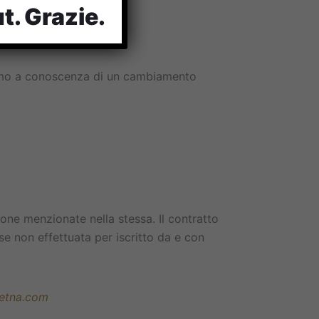
t. Grazie.
niamo a conoscenza di un cambiamento
one menzionate nella stessa. Il contratto
e non effettuata per iscritto da e con
letna.com