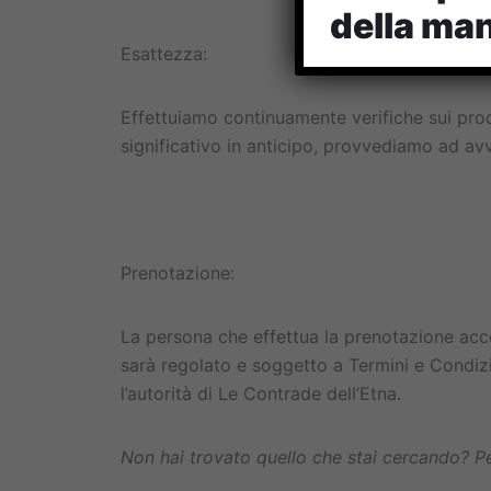
della man
Esattezza:
Effettuiamo continuamente verifiche sui pro
significativo in anticipo, provvediamo ad avvi
Prenotazione:
La persona che effettua la prenotazione acce
sarà regolato e soggetto a Termini e Condizi
l’autorità di Le Contrade dell’Etna.
Non hai trovato quello che stai cercando? P