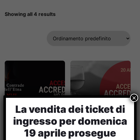
Showing all 4 results
×
La vendita dei ticket di
ingresso per domenica
Accrediti
Accrediti
19 aprile prosegue
Ho.Re.Ca.
Ho.Re.Ca. XVII