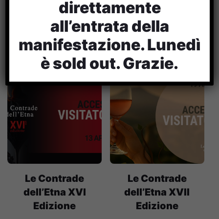
direttamente
Edizione
€
20,00
all’entrata della
€
20,00
manifestazione. Lunedì
è sold out. Grazie.
Le Contrade
Le Contrade
dell’Etna XVI
dell’Etna XVII
Edizione
Edizione