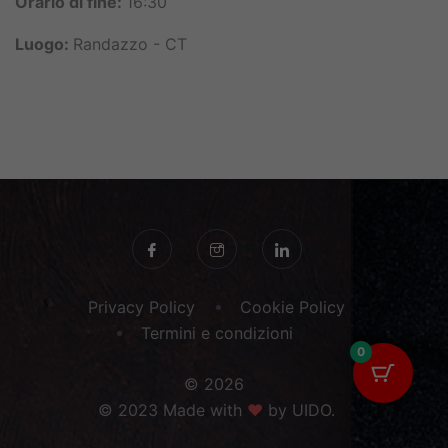
Orario di fine:
16:30
Luogo:
Randazzo - CT
Privacy Policy
Cookie Policy
Termini e condizioni
0
© 2026
© 2023 Made with
♥
by UIDO.