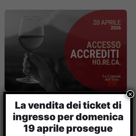
×
La vendita dei ticket di
Accrediti Ho.Re.Ca.
ingresso per domenica
XVII Edizione
19 aprile prosegue